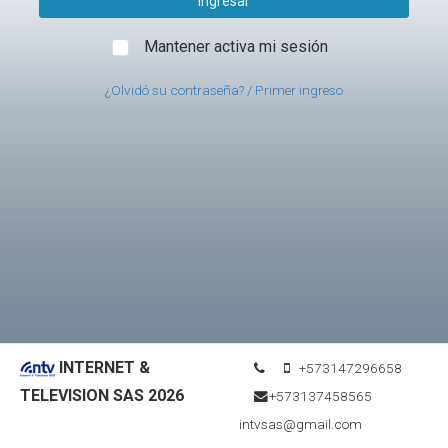
Mantener activa mi sesión
¿Olvidó su contraseña? / Primer ingreso
INTERNET &
+573147296658
TELEVISION SAS 2026
+573137458565
intvsas@gmail.com